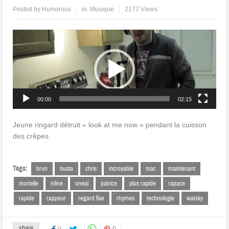
Posted by
Humorous
in:
Musique
2177 Views
Lecteur
vidéo
00:00
02:15
Jeune ringard détruit « look at me now » pendant la cuisson
des crêpes.
Tags:
brun
busta
chris
incroyable
mac
maintenant
mortelle
n9ne
oneal
patrice
plus rapide
rapace
rapide
rappeur
regard fixe
rhymes
technologie
watsky
share