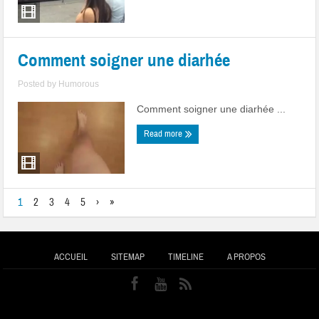
Comment soigner une diarhée
Posted by
Humorous
Comment soigner une diarhée ...
Read more
1
2
3
4
5
›
»
ACCUEIL
SITEMAP
TIMELINE
A PROPOS