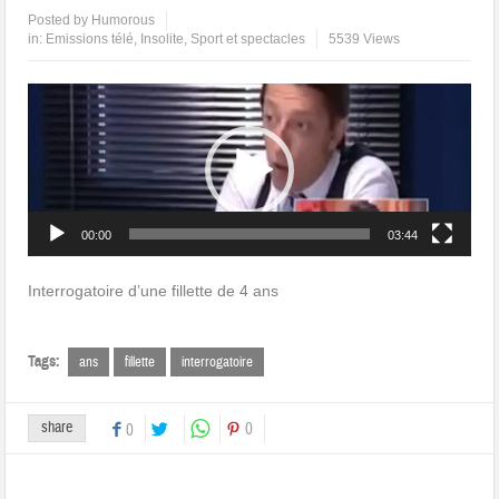
Posted by
Humorous
in:
Emissions télé
,
Insolite
,
Sport et spectacles
5539 Views
Lecteur
vidéo
00:00
03:44
Interrogatoire d’une fillette de 4 ans
Tags:
ans
fillette
interrogatoire
share
0
0