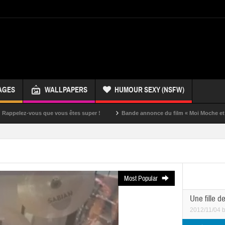
AGES
WALLPAPERS
HUMOUR SEXY (NSFW)
vous êtes super !
Bande annonce du film « Moi Moche et Méchant »
U
Most Popular
Une fille d
2012/11/04