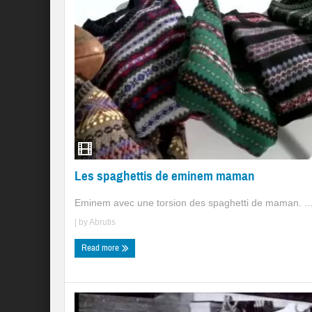
Les spaghettis de eminem maman
Eminem avec une torsion des spaghetti de maman. ..
| by
Abrutis
Read more