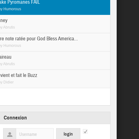
ake Pyromanes FAIL
by
Humorous
sney
by
Abrutis
re note ratée pour God Bless America...
by
Humorous
aireau
by
Abrutis
ient et fait le Buzz
by
Didier
Connexion