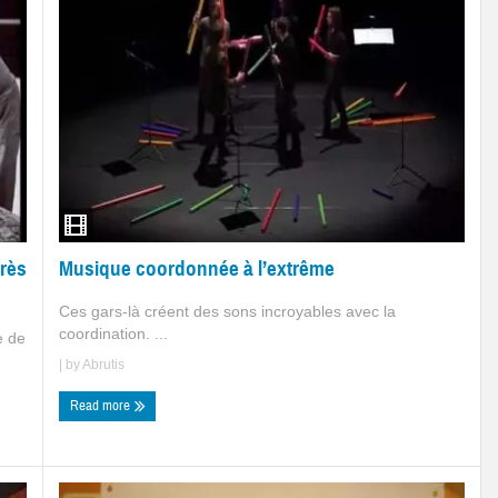
Musique coordonnée à l’extrême
rès
Ces gars-là créent des sons incroyables avec la
coordination. ...
e de
| by
Abrutis
Read more