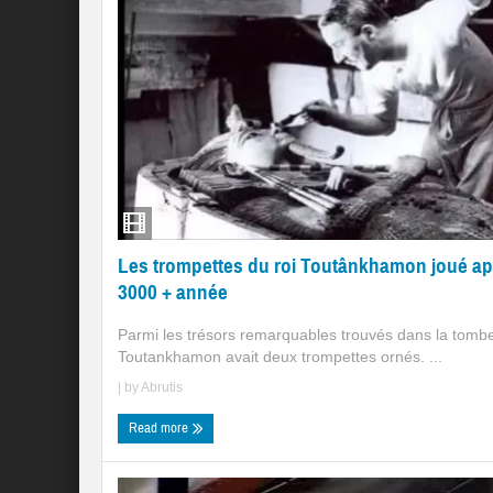
Les trompettes du roi Toutânkhamon joué ap
3000 + année
Parmi les trésors remarquables trouvés dans la tomb
Toutankhamon avait deux trompettes ornés. ...
| by
Abrutis
Read more