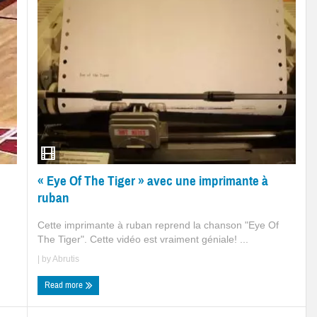
« Eye Of The Tiger » avec une imprimante à
ruban
Cette imprimante à ruban reprend la chanson "Eye Of
The Tiger". Cette vidéo est vraiment géniale! ...
| by
Abrutis
Read more