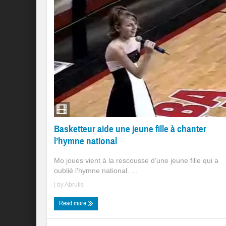
Basketteur aide une jeune fille à chanter
l’hymne national
Mo joues vient à la rescousse d’une jeune fille qui a
oublié l’hymne national. ...
| by
Abrutis
Read more