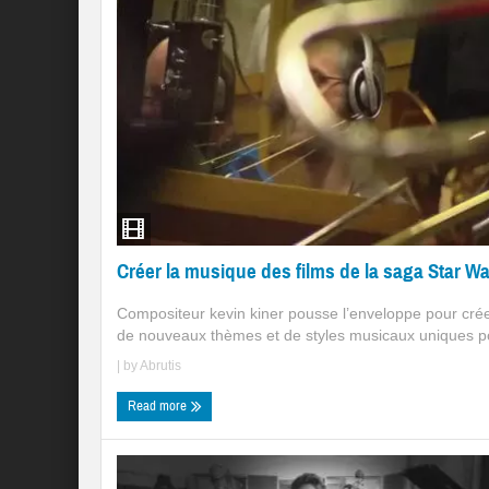
Créer la musique des films de la saga Star W
Compositeur kevin kiner pousse l’enveloppe pour cré
de nouveaux thèmes et de styles musicaux uniques po
| by
Abrutis
Read more