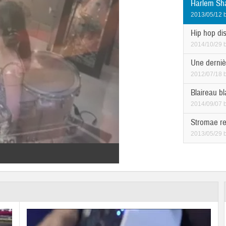
Harlem Sh
2013/05/12
Hip hop di
2014/10/29
Une derniè
2012/07/18
Blaireau bl
2014/09/07
Stromae rev
2013/05/29