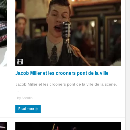
Jacob Miller et les crooners pont de la ville
Jacob Miller et les crooners pont de la ville de la scène.
.
...
| by
Abrutis
Read more