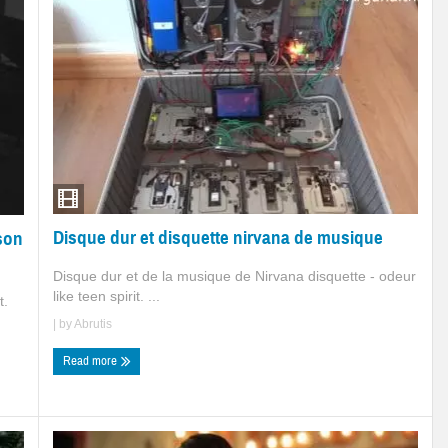
Disque dur et disquette nirvana de musique
son
Disque dur et de la musique de Nirvana disquette - odeur
like teen spirit. ...
t.
| by
Abrutis
Read more