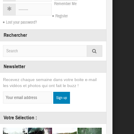
Remember Me
Register
Lost your password?
Rechercher
Newsletter
Recevez chaque semaine dans votre boite e-mail
les vidéos et photos qui ont fait le buzz !
Votre Sélection :