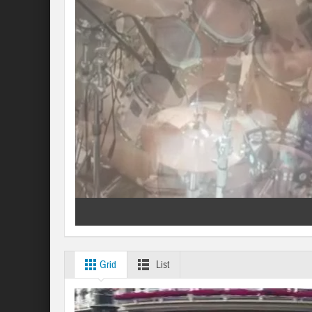
Grid
List