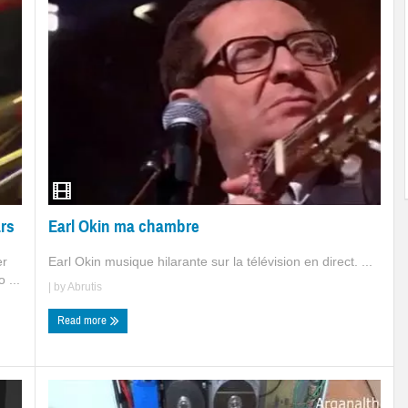
Earl Okin ma chambre
ars
Earl Okin musique hilarante sur la télévision en direct. ...
er
 ...
| by
Abrutis
Read more