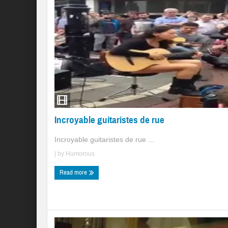
Incroyable guitaristes de rue
Incroyable guitaristes de rue ...
| by
Humorous
Read more