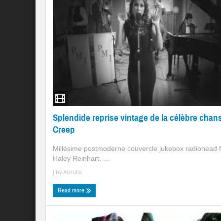
Splendide reprise vintage de la célèbre chan
Creep
Millésime postmoderne couvercle jukebox radiohead f
Haley Reinhart. ...
| by
Abrutis
Read more