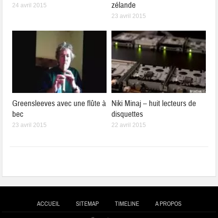
zélande
24 avril 2015
23 avril 2015
Greensleeves avec une flûte à
Niki Minaj – huit lecteurs de
bec
disquettes
23 avril 2015
22 avril 2015
ACCUEIL
SITEMAP
TIMELINE
A PROPOS