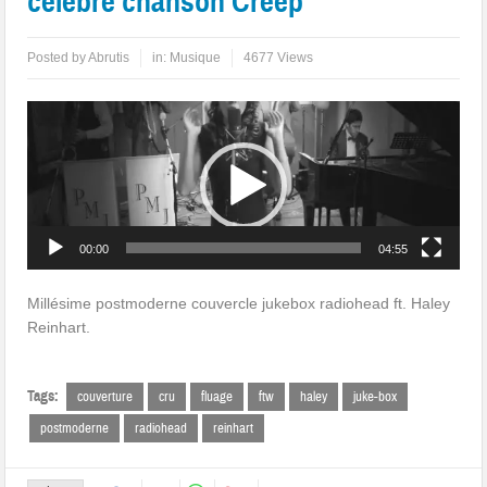
célèbre chanson Creep
Posted by
Abrutis
in:
Musique
4677 Views
Lecteur
vidéo
00:00
04:55
Millésime postmoderne couvercle jukebox radiohead ft. Haley
Reinhart.
Tags:
couverture
cru
fluage
ftw
haley
juke-box
postmoderne
radiohead
reinhart