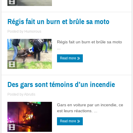
Régis fait un burn et brûle sa moto
Posted by
Humorous
Régis fait un burn et brûle sa moto
...
Read more
Des gars sont témoins d’un incendie
Posted by
Abrutis
Gars en voiture par un incendie, ce
est leurs réactions. ...
Read more