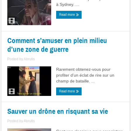
à Sydney. ...
Read more
Comment s’amuser en plein milieu
d’une zone de guerre
Posted by
Abrutis
Rarement obtenez-vous pour
profiter d’un éclat de rire sur un
champ de bataille. ...
Read more
Sauver un drône en risquant sa vie
Posted by
Abrutis