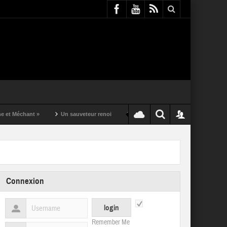
nt »
Un sauveteur renoi
Un puching ball pas comme les autres
Connexion
Remember Me