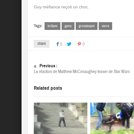
Guy méfiance reçoit un choc.
Tags:
brûlant
gens
grossissant
verre
share
0
0
Previous :
La réaction de Matthew McConaughey teaser de Star Wars
Related posts