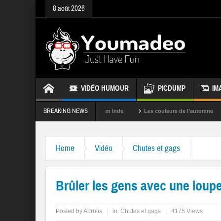
8 août 2026
VIDÉO HUMOUR
PICDUMP
IM
BREAKING NEWS
La fête des couleurs en Inde
Les couleurs de l’automne
Rappel
Home
Vidéo
Chutes et gags
Brûler les gens avec une loup
Posted by
Abrutis
in:
Chutes et gags
4175 Views