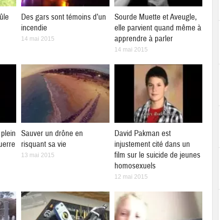
ûle
Des gars sont témoins d’un
Sourde Muette et Aveugle,
incendie
elle parvient quand même à
apprendre à parler
14 mai 2015
14 mai 2015
plein
Sauver un drône en
David Pakman est
uerre
risquant sa vie
injustement cité dans un
film sur le suicide de jeunes
13 mai 2015
homosexuels
12 mai 2015