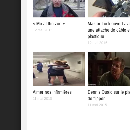
« Me at the zoo »
Master Lock ouvert av
une attache de câble 
12 mai 2015
plastique
12 mai 2015
Aimer nos infirmières
Dennis Quaid sur le pl
de flipper
11 mai 2015
11 mai 2015