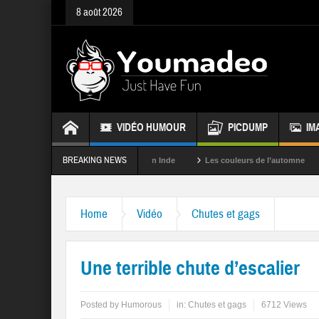
8 août 2026
VIDÉO HUMOUR
PICDUMP
IM
BREAKING NEWS
La fête des couleurs en Inde
Les couleurs de l’automne
Rappel
Home
Vidéo
Chutes et gags
Une terrible chute d’escalier
Posted by
Humorous
in:
Chutes et gags
6712 Views