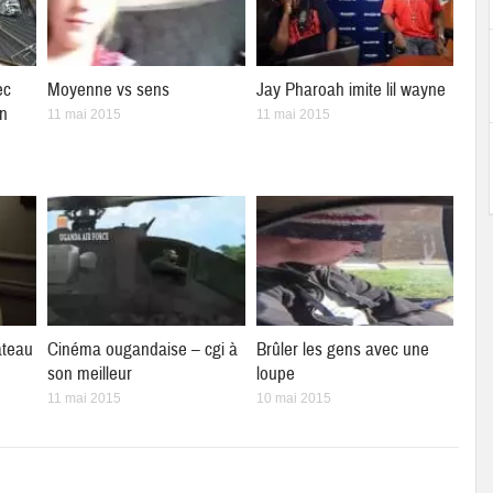
ec
Moyenne vs sens
Jay Pharoah imite lil wayne
en
11 mai 2015
11 mai 2015
ateau
Cinéma ougandaise – cgi à
Brûler les gens avec une
son meilleur
loupe
11 mai 2015
10 mai 2015