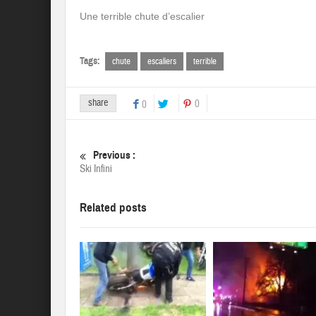
Une terrible chute d’escalier
Tags:
chute
escaliers
terrible
share
0
0
Previous :
Ski Infini
Related posts