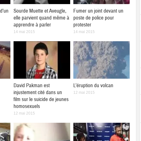
 d’un
Sourde Muette et Aveugle,
Fumer un joint devant un
elle parvient quand même à
poste de police pour
apprendre à parler
protester
14 mai 2015
14 mai 2015
David Pakman est
L’éruption du volcan
injustement cité dans un
12 mai 2015
film sur le suicide de jeunes
homosexuels
12 mai 2015