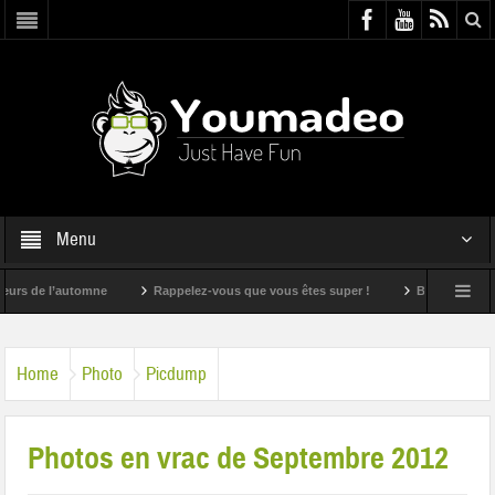
Menu
-vous que vous êtes super !
Bande annonce du film « Moi Moche et Méchant 
Home
Photo
Picdump
Photos en vrac de Septembre 2012