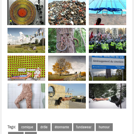
Tags:
comique
drôle
étonnante
fundawear
humour