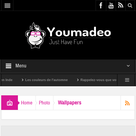
Menu
en Inde
Les couleurs de l’automne
Rappelez-vous que vous êtes super
Wallpapers
Home
Photo