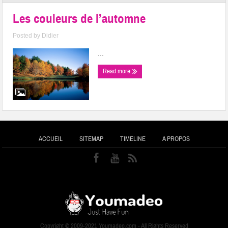
Les couleurs de l’automne
Posted by
Didier
...
Read more
ACCUEIL
SITEMAP
TIMELINE
A PROPOS
Copyright © 2009-2021 Youmadeo.com - All Rights Reserved