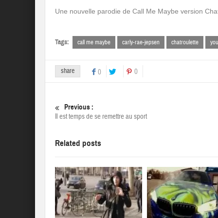
Une nouvelle parodie de Call Me Maybe version Chat
Tags:
call me maybe
carly-rae-jepsen
chatroulette
yo
share
0
0
Previous :
Il est temps de se remettre au sport
Related posts