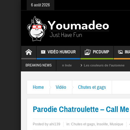
6 août 2026
VIDÉO HUMOUR
PICDUMP
IM
BREAKING NEWS
La fête des couleurs en Inde
Les couleurs de l’automne
Rappel
Home
Vidéo
Chutes et gags
Parodie Chatroulette – Call M
Posted by
ahi139
in:
Chutes et gags
,
Insolite
,
Musique