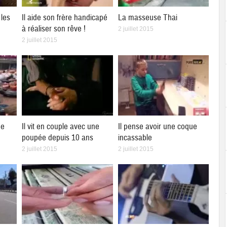
les
Il aide son frère handicapé
La masseuse Thai
à réaliser son rêve !
2 juillet 2015
2 juillet 2015
de
Il vit en couple avec une
Il pense avoir une coque
poupée depuis 10 ans
incassable
2 juillet 2015
2 juillet 2015