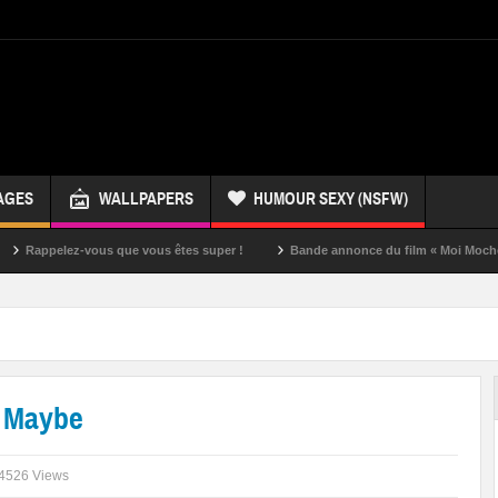
AGES
WALLPAPERS
HUMOUR SEXY (NSFW)
ez-vous que vous êtes super !
Bande annonce du film « Moi Moche et Méchan
e Maybe
4526 Views