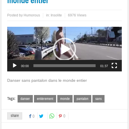
monde entier
Posted by
Humorous
in:
Insolite
6976 Views
Lecteur
vidéo
00:00
01:37
Danser sans pantalon dans le monde entier
Tags:
danser
entièrement
monde
pantalon
sans
share
0
0