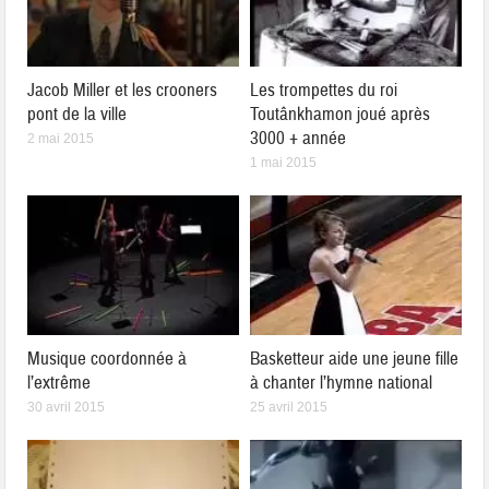
Jacob Miller et les crooners
Les trompettes du roi
pont de la ville
Toutânkhamon joué après
3000 + année
2 mai 2015
1 mai 2015
Musique coordonnée à
Basketteur aide une jeune fille
l’extrême
à chanter l’hymne national
30 avril 2015
25 avril 2015