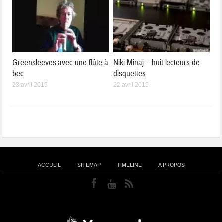
Greensleeves avec une flûte à
Niki Minaj – huit lecteurs de
bec
disquettes
23 avril 2015
22 avril 2015
ACCUEIL
SITEMAP
TIMELINE
A PROPOS