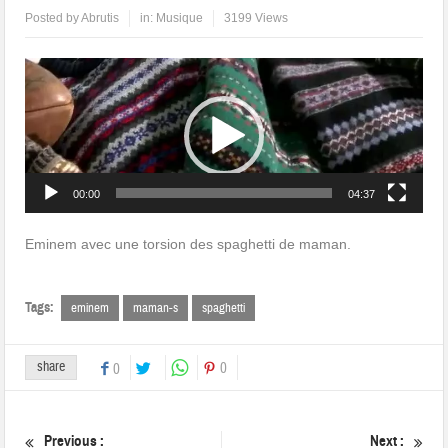
Posted by
Abrutis
in:
Musique
3199 Views
Lecteur
vidéo
00:00
04:37
Eminem avec une torsion des spaghetti de maman.
Tags:
eminem
maman-s
spaghetti
share
0
0
Previous :
Next :