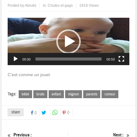
Posted by
Abrutis
in:
Chutes et gags
1919 Views
Lecteur
vidéo
00:00
00:59
C’est comme un jouet.
Tags:
bébé
bruits
enfant
mignon
parents
rumeur
share
0
0
Previous :
Next :