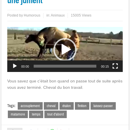
une jument
Posted by
Humorous
in:
Animaux
15005 Views
Lecteur
vidéo
00:00
00:15
Vous savez que c’était bon quand on passe tout de suite après
vous avez terminé. Cheval du bon travail.
Tags:
accouplement
cheval
étalon
finition
laissez-passer
matamore
temps
tout d'abord