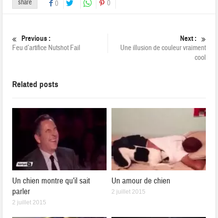
share
0
0
Previous :
Next :
Feu d’artifice Nutshot Fail
Une illusion de couleur vraiment
cool
Related posts
Un chien montre qu’il sait
Un amour de chien
parler
2 juillet 2015
2 juillet 2015