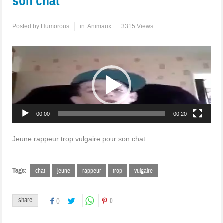
son chat
Posted by
Humorous
in:
Animaux
3315 Views
Lecteur
vidéo
00:00
00:20
Jeune rappeur trop vulgaire pour son chat
Tags:
chat
jeune
rappeur
trop
vulgaire
share
0
0