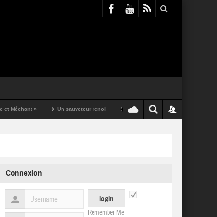
nt »
Un sauveteur renoi
Un puching ball pas comme les autres
Connexion
Remember Me