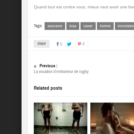
Quand tout est contre vous, mieux vaut avoir une b
Tags:
assurance
bcaa
casser
homme
innondatio
share
0
0
Previous :
La vocation d’entraineur de rugby
Related posts