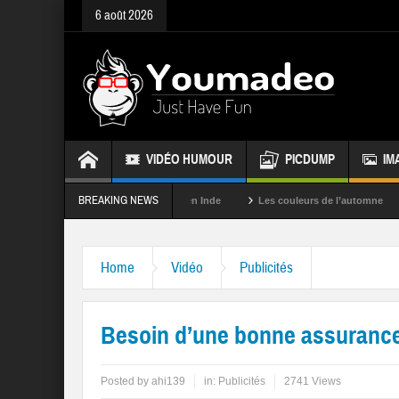
6 août 2026
VIDÉO HUMOUR
PICDUMP
IM
BREAKING NEWS
La fête des couleurs en Inde
Les couleurs de l’automne
Rappel
Home
Vidéo
Publicités
Besoin d’une bonne assuranc
Posted by
ahi139
in:
Publicités
2741 Views