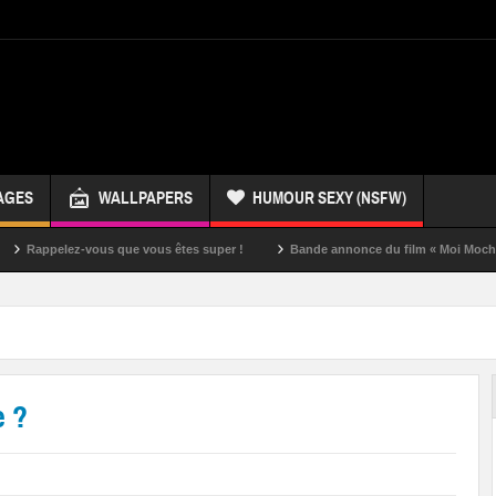
AGES
WALLPAPERS
HUMOUR SEXY (NSFW)
ez-vous que vous êtes super !
Bande annonce du film « Moi Moche et Mécha
e ?