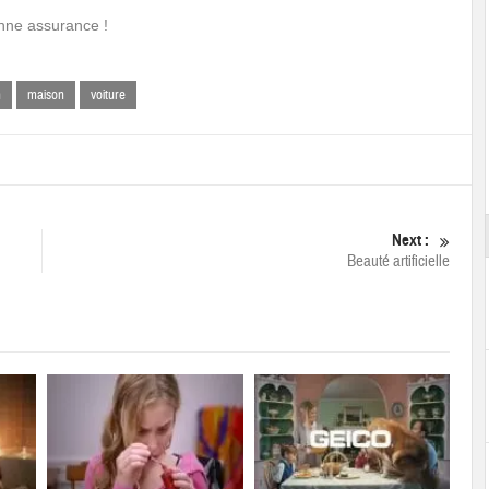
onne assurance !
n
maison
voiture
Next :
Beauté artificielle