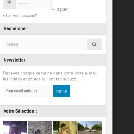
Register
Lost your password?
Rechercher
Newsletter
Recevez chaque semaine dans votre boite e-mail
les vidéos et photos qui ont fait le buzz !
Votre Sélection :