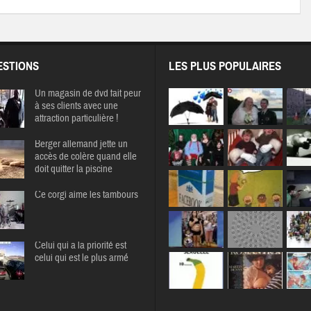
STIONS
LES PLUS POPULAIRES
Un magasin de dvd fait peur
à ses clients avec une
attraction particulière !
Berger allemand jette un
accès de colère quand elle
doit quitter la piscine
Ce corgi aime les tambours
Celui qui a la priorité est
celui qui est le plus armé