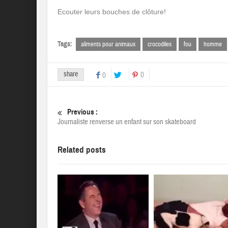
Ecouter leurs bouches de clôture!
Tags:
aliments pour animaux
crocodiles
fou
homme
share
0
0
Previous :
Journaliste renverse un enfant sur son skateboard
Related posts