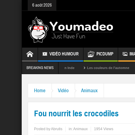
6 août 2026
VIDÉO HUMOUR
PICDUMP
IM
BREAKING NEWS
La fête des couleurs en Inde
Les couleurs de l’automne
Rappele
Home
Vidéo
Animaux
Fou nourrit les crocodiles
Posted by
Abrutis
in:
Animaux
1954 Views