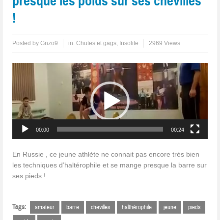
presque les poids sur ses chevilles
!
Posted by
Gnzo9
in:
Chutes et gags
,
Insolite
2969 Views
Lecteur
vidéo
00:00
00:24
En Russie , ce jeune athlète ne connait pas encore très bien
les techniques d’haltérophile et se mange presque la barre sur
ses pieds !
Tags:
amateur
barre
chevilles
halthérophile
jeune
pieds