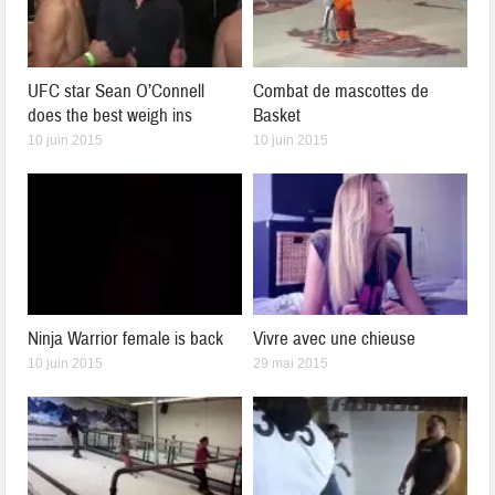
UFC star Sean O’Connell
Combat de mascottes de
does the best weigh ins
Basket
10 juin 2015
10 juin 2015
Ninja Warrior female is back
Vivre avec une chieuse
10 juin 2015
29 mai 2015