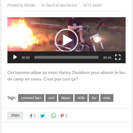
Posted by
Abrutis
in:
Sport et spectacles
2471 Views
Lecteur
vidéo
00:00
00:44
Cet homme utilise sa moto Harley Davidson pour obtenir le feu
de camp en cours. C’est pas cool ça?
Tags:
comment faire
cool
départ
drôle
feu
moto
share
0
0