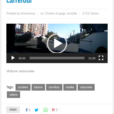
carrefour
Posted by
Humorous
in:
Chutes et gags
,
Insolite
2725 Views
Lecteur
vidéo
00:00
01:00
Voiture retournee
Tags:
accident
bizarre
carrefour
insolite
retournée
voiture
share
0
0