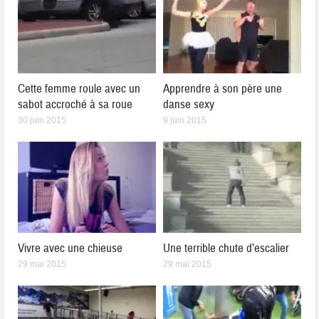
Cette femme roule avec un
Apprendre à son père une
sabot accroché à sa roue
danse sexy
30 juin 2015
9 juin 2015
Vivre avec une chieuse
Une terrible chute d’escalier
29 mai 2015
29 mai 2015