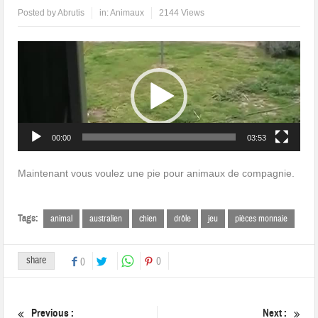
Posted by
Abrutis
in:
Animaux
2144 Views
Lecteur
vidéo
00:00
03:53
Maintenant vous voulez une pie pour animaux de compagnie.
Tags:
animal
australien
chien
drôle
jeu
pièces monnaie
share
0
0
Previous :
Next :