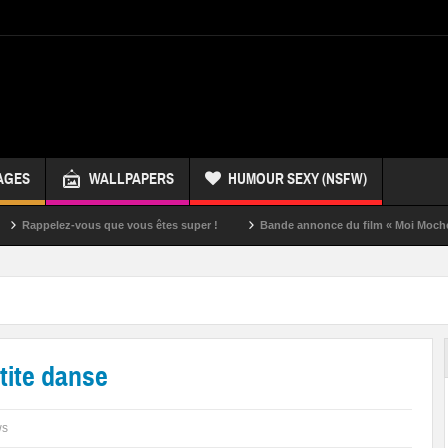
AGES
WALLPAPERS
HUMOUR SEXY (NSFW)
ez-vous que vous êtes super !
Bande annonce du film « Moi Moche et Mécha
etite danse
ws