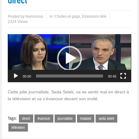
direct
Posted by
Humorous
in:
Chutes et gags
,
Emissions télé
2324 Views
Lecteur
vidéo
00:00
00:45
Cette jolie journaliste, Seda Selek, va se sentir mal en direct à
la télévision et va s’évanouir devant son invité.
Tags:
direct
évanouir
journaliste
malaise
seda selek
télévision