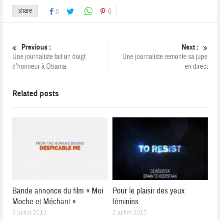
share
0
0
Previous :
Next :
Une journaliste fait un doigt
Une journaliste remonte sa jupe
d’honneur à Obama
en direct
Related posts
Bande annonce du film « Moi
Pour le plaisir des yeux
Moche et Méchant »
féminins
3 juillet 2015
2 juillet 2015