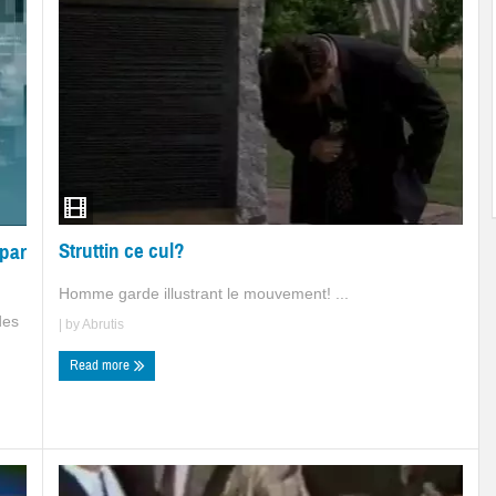
Struttin ce cul?
 par
Homme garde illustrant le mouvement! ...
des
| by
Abrutis
Read more