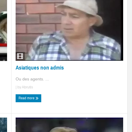
Asiatiques non admis
Ou des agents. ...
| by
Abrutis
Read more