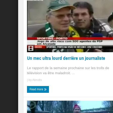
Un mec ultra lourd derrière un journaliste
Le rapport de la semaine prochaine sur les trolls de
télévision va être maladroit. ...
| by
Abrutis
Read more