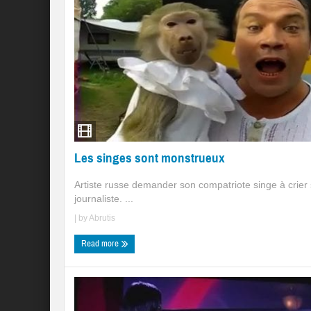
Les singes sont monstrueux
Artiste russe demander son compatriote singe à crier 
journaliste. ...
| by
Abrutis
Read more