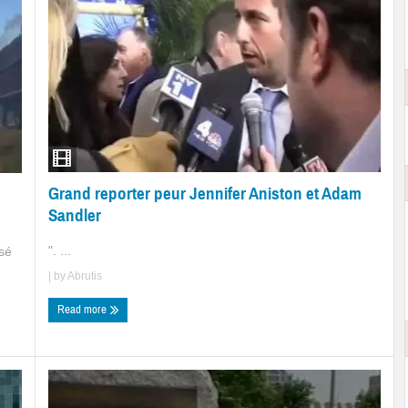
Grand reporter peur Jennifer Aniston et Adam
Sandler
". ...
osé
| by
Abrutis
Read more