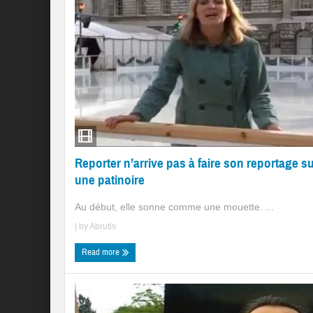
Reporter n’arrive pas à faire son reportage s
une patinoire
Au début, elle sonne comme une mouette. ...
| by
Abrutis
Read more