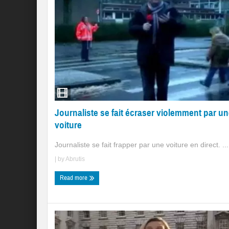
Journaliste se fait écraser violemment par u
voiture
Journaliste se fait frapper par une voiture en direct. ...
| by
Abrutis
Read more