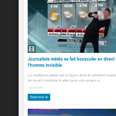
Journaliste météo se fait bousculer en direct
l’homme invisible
La meilleure partie est la façon dont ils tombent mala
de lui et il continue à aller pour son propre a ...
| by
Abrutis
Read more