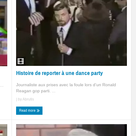
Histoire de reporter à une dance party
Journaliste aux prises avec la foule lors d’un Ronald
...
Reagan gop parti. ...
| by
Abrutis
Read more