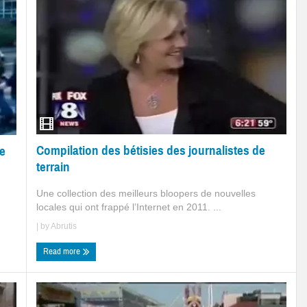
Compilation des bétisies des journalistes de
ne
terrain
Une collection des meilleurs bloopers de nouvelles
locales qui ont frappé l’Internet en 2011. ...
| by
Abrutis
Read more