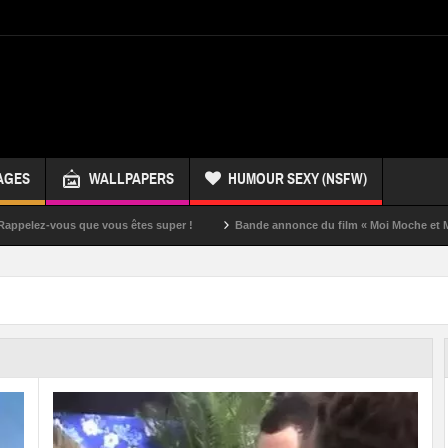
AGES
WALLPAPERS
HUMOUR SEXY (NSFW)
us êtes super !
Bande annonce du film « Moi Moche et Méchant »
Un 