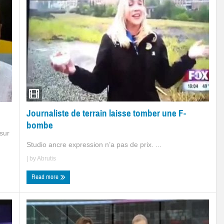
Journaliste de terrain laisse tomber une F-
bombe
sur
Studio ancre expression n’a pas de prix. ...
| by
Abrutis
Read more