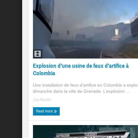
Explosion d’une usine de feux d’artifice à
Colombia
Une installation de feux d’artifice en Colombie a expl
dimanche dans la ville de Grenade. L’explosion ...
| by
Abrutis
Read more