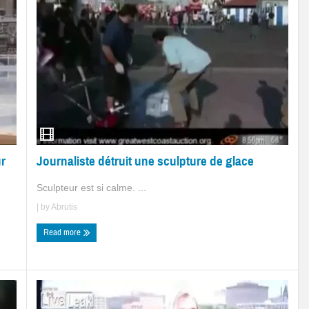
Journaliste détruit une sculpture de glace
ur
Sculpteur est si calme. ...
| by
Abrutis
Read more