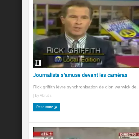
Journaliste s’amuse devant les caméras
Rick griffith lèvre synchronisation de dion warwick de. 
| by
Abrutis
Read more