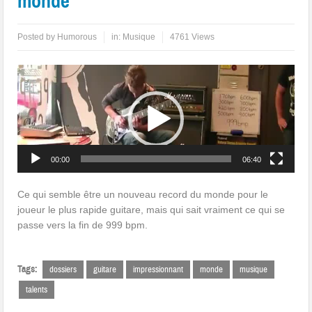
monde
Posted by
Humorous
in:
Musique
4761 Views
Lecteur
vidéo
00:00
06:40
Ce qui semble être un nouveau record du monde pour le
joueur le plus rapide guitare, mais qui sait vraiment ce qui se
passe vers la fin de 999 bpm.
Tags:
dossiers
guitare
impressionnant
monde
musique
talents