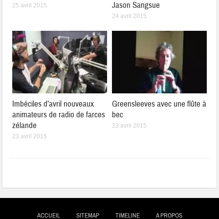
Jason Sangsue
25 avril 2015
24 avril 2015
Imbéciles d’avril nouveaux
Greensleeves avec une flûte à
animateurs de radio de farces
bec
zélande
23 avril 2015
23 avril 2015
ACCUEIL
SITEMAP
TIMELINE
A PROPOS