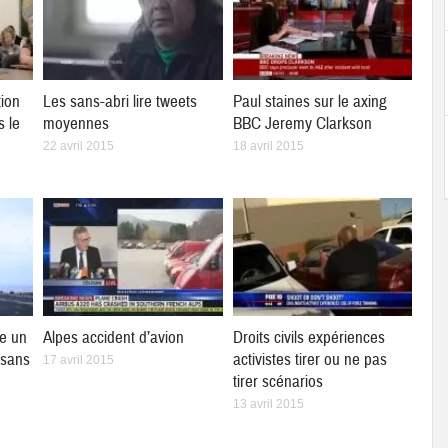
tion
Les sans-abri lire tweets
Paul staines sur le axing
s le
moyennes
BBC Jeremy Clarkson
22 avril 2015
18 avril 2015
se un
Alpes accident d’avion
Droits civils expériences
 sans
activistes tirer ou ne pas
17 avril 2015
tirer scénarios
13 avril 2015