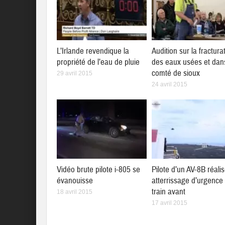
L’Irlande revendique la
Audition sur la fractura
propriété de l’eau de pluie
des eaux usées et dan
comté de sioux
29 avril 2015
24 avril 2015
Vidéo brute pilote i-805 se
Pilote d’un AV-8B réali
évanouisse
atterrissage d’urgence
train avant
18 avril 2015
17 avril 2015