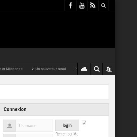
t »
Un sauveteur renoi
Un puching ball pas comme les autres
Connexion
Remember Me