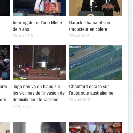
x
Interrogatoire d’une fillette
Barack Obama et son
de 4 ans
traducteur en colère
26 mai 2015
25 mai 2015
orte
Juge noir va du blanc sur
Chauffard écrasé sur
les victimes de l’invasion de
l’autoroute australienne
ière
domicile pour le racisme
29 avril 2015
3 mai 2015