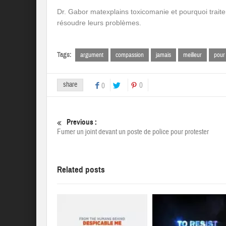
Dr. Gabor matexplains toxicomanie et pourquoi traite
résoudre leurs problèmes.
Tags:
argument
compassion
jamais
meilleur
pour
share
0
0
Previous :
Fumer un joint devant un poste de police pour protester
Related posts