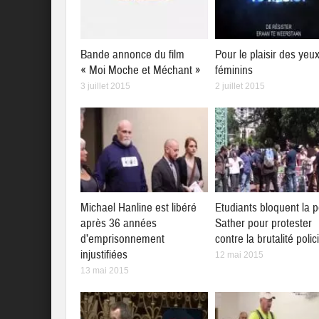
Bande annonce du film
Pour le plaisir des yeu
« Moi Moche et Méchant »
féminins
3 juillet 2015
2 juillet 2015
Michael Hanline est libéré
Etudiants bloquent la p
après 36 années
Sather pour protester
d’emprisonnement
contre la brutalité polic
injustifiées
12 mai 2015
13 mai 2015