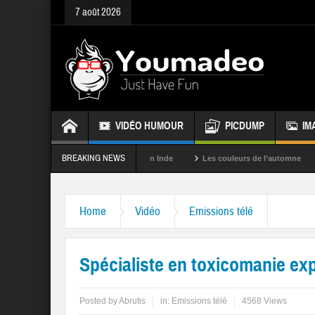
7 août 2026
VIDÉO HUMOUR
PICDUMP
IM
BREAKING NEWS
La fête des couleurs en Inde
Les couleurs de l’automne
Rappel
Home
Vidéo
Emissions télé
Spécialiste en toxicomanie expl
Posted by
Abrutis
in:
Emissions télé
4568 Views