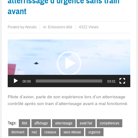
atterrissage d’urgence sans train
avant
Posted by
Abrutis
in:
Emissions télé
4322 Views
Lecteur
vidéo
00:00
03:01
Pilote d’avion, parle de son expérience lors d’un atterrissage
contrôlé après son train d’atterrissage avant a mal fonctionné.
Tags:
8bit
affichage
atterrissage
avait l'air
compétences
étonnant
nez
roseaux
sans vitesse
urgence