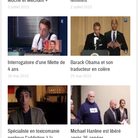
Moche et Méchant »
féminins
3 juillet 2015
2 juillet 2015
Interrogatoire d’une fillette de
Barack Obama et son
4 ans
traducteur en colère
26 mai 2015
25 mai 2015
Spécialiste en toxicomanie
Michael Hanline est libéré
explique l’addiction à la
après 36 années