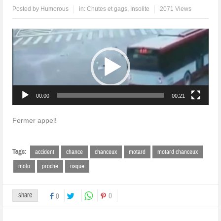
Posted by
Humorous
in:
Chutes et gags
,
Insolite
2071 Views
Lecteur
vidéo
00:00
00:21
Fermer appel!
Tags:
accident
chance
chanceux
motard
motard chanceux
moto
proche
risque
share
0
0