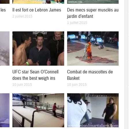
les
Il est fort ce Lebron James
Des mecs super musclés au
jardin d’enfant
2 juillet 2015
1 juillet 2015
UFC star Sean O’Connell
Combat de mascottes de
does the best weigh ins
Basket
10 juin 2015
10 juin 2015