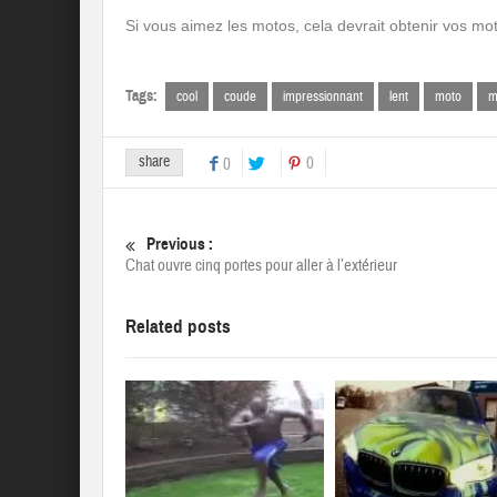
Si vous aimez les motos, cela devrait obtenir vos mot
Tags:
cool
coude
impressionnant
lent
moto
m
share
0
0
Previous :
Chat ouvre cinq portes pour aller à l’extérieur
Related posts