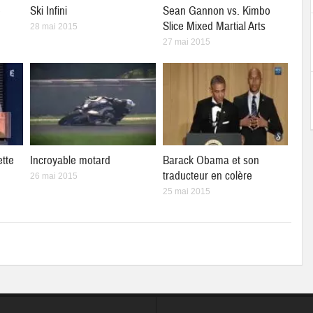
e
Ski Infini
Sean Gannon vs. Kimbo
Slice Mixed Martial Arts
28 mai 2015
27 mai 2015
ette
Incroyable motard
Barack Obama et son
traducteur en colère
26 mai 2015
25 mai 2015