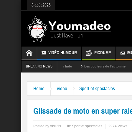
8 août 2026
VIDÉO HUMOUR
PICDUMP
IM
BREAKING NEWS
La fête des couleurs en Inde
Les couleurs de l’automne
Rappel
Home
Vidéo
Sport et spectacles
Glissade de moto en super rale
Posted by
Abrutis
in:
Sport et spectacles
2974 Views