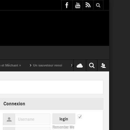
t »
Un sauveteur renoi
Un puching ball pas comme les autres
Connexion
Remember Me