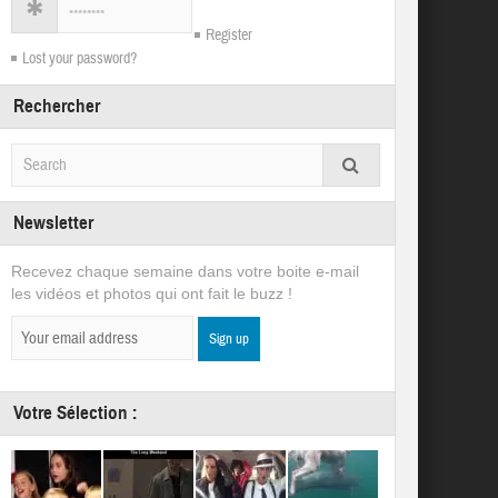
Register
Lost your password?
Rechercher
Newsletter
Recevez chaque semaine dans votre boite e-mail
les vidéos et photos qui ont fait le buzz !
Votre Sélection :