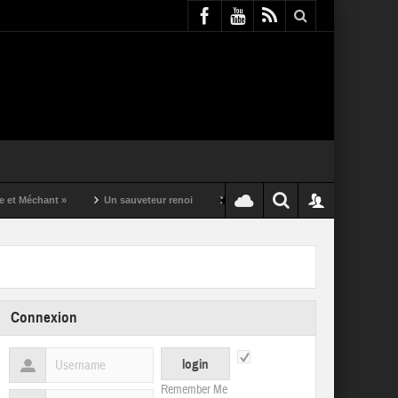
nt »
Un sauveteur renoi
Un puching ball pas comme les autres
Connexion
Remember Me