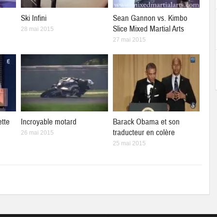
e
Ski Infini
Sean Gannon vs. Kimbo
Slice Mixed Martial Arts
28 mai 2015
27 mai 2015
ette
Incroyable motard
Barack Obama et son
traducteur en colère
26 mai 2015
25 mai 2015