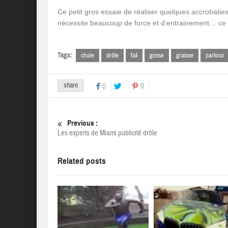
Ce petit gros essaie de réaliser quelques accrobaties
nécessite beaucoup de force et d’entrainement… c
Tags:
chute
drôle
fail
gosse
graisse
parkour
share
0
0
Previous :
Les experts de Miami publicité drôle
Related posts