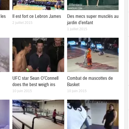
les
Il est fort ce Lebron James
Des mecs super musclés au
jardin d’enfant
2 juillet 2015
1 juillet 2015
UFC star Sean O’Connell
Combat de mascottes de
does the best weigh ins
Basket
10 juin 2015
10 juin 2015