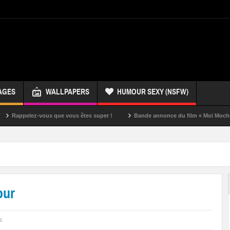
AGES
WALLPAPERS
HUMOUR SEXY (NSFW)
lez-vous que vous êtes super !
Bande annonce du film « Moi Moche et Mécha
our
s