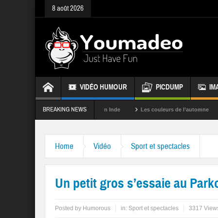
8 août 2026
VIDÉO HUMOUR
PICDUMP
IM
BREAKING NEWS
La fête des couleurs en Inde
Les couleurs de l’automne
Rappe
Home
Vidéo
Sport et spectacles
Un petit gros s’essaie au Park
Posted by
Humorous
in:
Sport et spectacles
3317 View