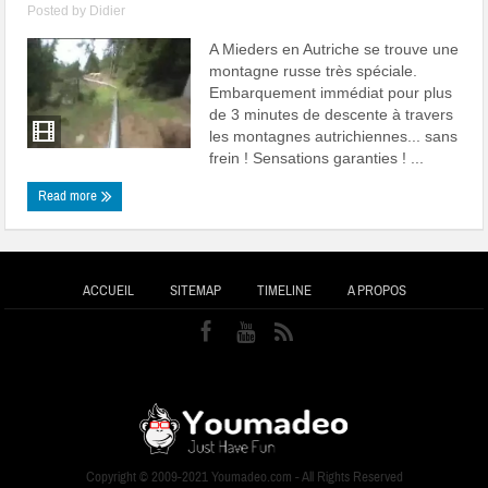
Posted by
Didier
A Mieders en Autriche se trouve une
montagne russe très spéciale.
Embarquement immédiat pour plus
de 3 minutes de descente à travers
les montagnes autrichiennes... sans
frein ! Sensations garanties ! ...
Read more
ACCUEIL
SITEMAP
TIMELINE
A PROPOS
Copyright © 2009-2021 Youmadeo.com - All Rights Reserved