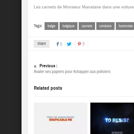
Les carnets de Monsieur Manatane dans une voiture 
Tags:
belge
belgique
carnets
conduire
humoriste
share
0
0
Previous :
Avaler ses papiers pour échapper aux policiers
Related posts