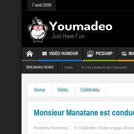
7 août 2026
VIDÉO HUMOUR
PICDUMP
IM
BREAKING NEWS
La fête des couleurs en Inde
Les couleurs de l’automne
Rappel
Home
Vidéo
Célébrités
Monsieur Manatane est conduct
Posted by
Humorous
in:
Célébrités
,
Chutes et gags
,
Emissi