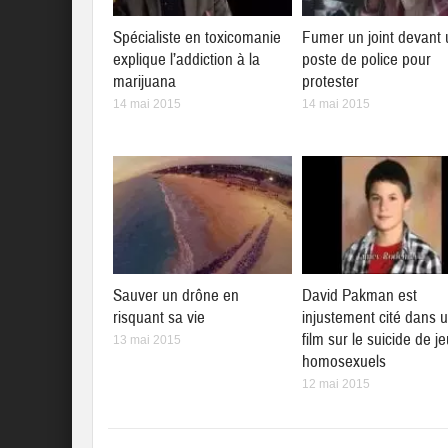
Spécialiste en toxicomanie
Fumer un joint devant 
explique l’addiction à la
poste de police pour
marijuana
protester
14 mai 2015
14 mai 2015
Sauver un drône en
David Pakman est
risquant sa vie
injustement cité dans 
film sur le suicide de j
13 mai 2015
homosexuels
12 mai 2015