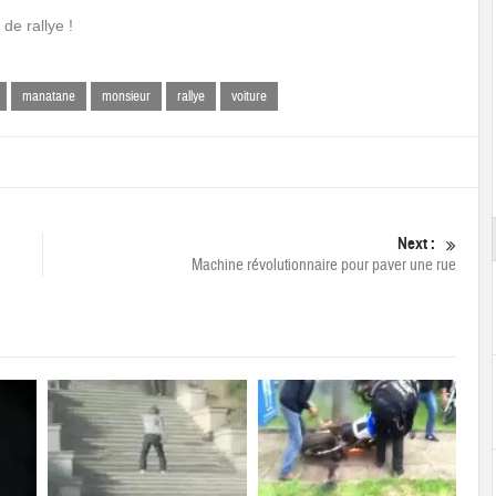
de rallye !
manatane
monsieur
rallye
voiture
Next :
Machine révolutionnaire pour paver une rue