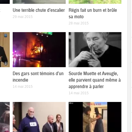
x
Une terrible chute d’escalier
Régis fait un burn et brûle
sa moto
29 mai 2015
28 mai 2015
Des gars sont témoins d’un
Sourde Muette et Aveugle,
incendie
elle parvient quand même à
apprendre à parler
14 mai 2015
14 mai 2015