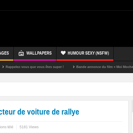
AGES
WALLPAPERS
HUMOUR SEXY (NSFW)
ez-vous que vous êtes super !
Bande annonce du film « Moi Moche et Méchan
eur de voiture de rallye
ons télé
5181 Views