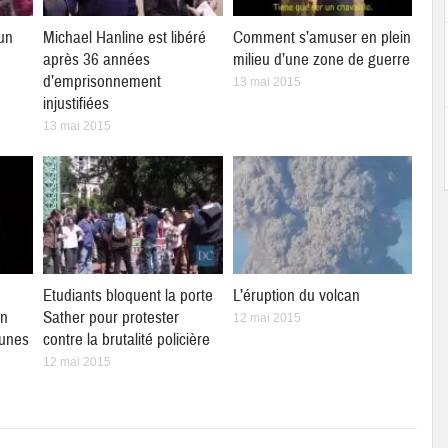
un
Michael Hanline est libéré
Comment s’amuser en plein
après 36 années
milieu d’une zone de guerre
d’emprisonnement
13 mai 2015
injustifiées
13 mai 2015
Etudiants bloquent la porte
L’éruption du volcan
un
Sather pour protester
12 mai 2015
eunes
contre la brutalité policière
12 mai 2015