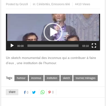
Posted by
Gnzo9
in:
Célébrités
,
Emissions télé
4410 Views
Lecteur
vidéo
00:00
03:10
Un sketch monumental des inconnus qui a contribuer à faire
d’eux , une institution de l’humour.
Tags:
humour
inconnus
institution
sketch
tournez ménages
share
0
0