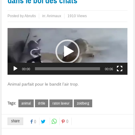
dans le bol des chats
Posted by
Abrutis
in:
Animaux
1910 Views
Lecteur
vidéo
00:00
00:06
Animal parfait pour le bandit l’air trop.
Tags:
animal
drôle
raton laveur
zoidberg
share
0
0