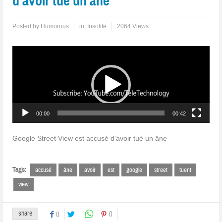
d’avoir tué un âne
Posted by
Humorous
in:
Insolite
2064 Views
Lecteur
vidéo
00:00
00:42
Google Street View est accusé d’avoir tué un âne
Tags:
accusé
âne
avoir
est
google
street
tuent
view
share
0
0