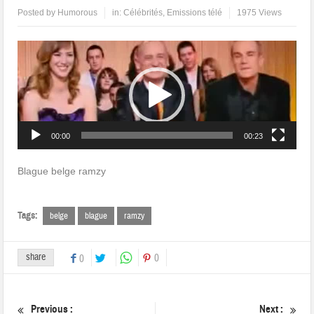
Posted by
Humorous
in:
Célébrités
,
Emissions télé
1975 Views
Lecteur
vidéo
00:00
00:23
Blague belge ramzy
Tags:
belge
blague
ramzy
share
0
0
Previous :
Next :