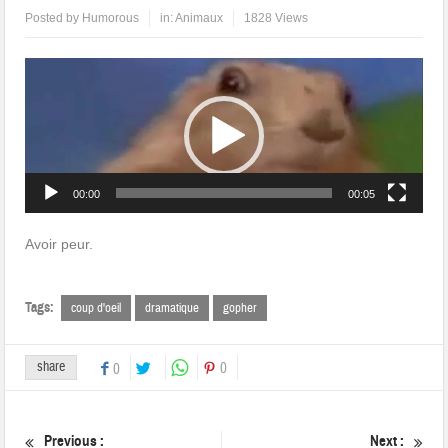
Posted by
Humorous
in:
Animaux
1828 Views
Lecteur
vidéo
00:00
00:05
Avoir peur.
Tags:
coup d'oeil
dramatique
gopher
share
0
0
Previous :
Next :