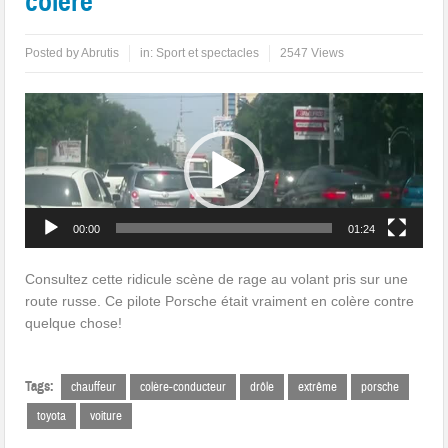
colère
Posted by
Abrutis
in:
Sport et spectacles
2547 Views
Lecteur
vidéo
00:00
01:24
Consultez cette ridicule scène de rage au volant pris sur une
route russe. Ce pilote Porsche était vraiment en colère contre
quelque chose!
Tags:
chauffeur
colère-conducteur
drôle
extrême
porsche
toyota
voiture