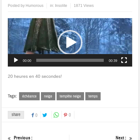
Posted by
Humorous
in:
Insolite
1871 Views
Lecteur
vidéo
00:00
00:39
20 heures en 40 secondes!
Tags:
échéance
neige
tempête neige
temps
share
0
0
Previous :
Next :