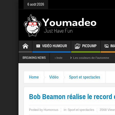
6 août 2026
VIDÉO HUMOUR
PICDUMP
IM
BREAKING NEWS
La fête des couleurs en Inde
Les couleurs de l’automne
Rappel
Home
Vidéo
Sport et spectacles
Bob Beamon réalise le record
Posted by
Humorous
in:
Sport et spectacles
3568 View