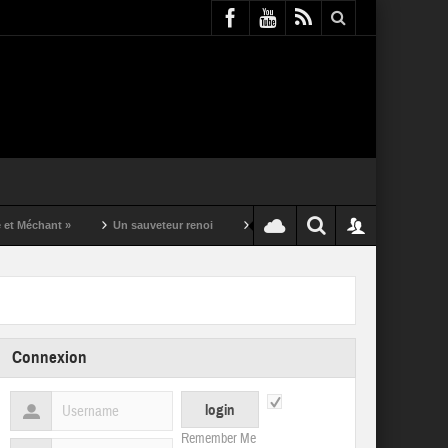
t »
Un sauveteur renoi
Un puching ball pas comme les autres
Connexion
Remember Me