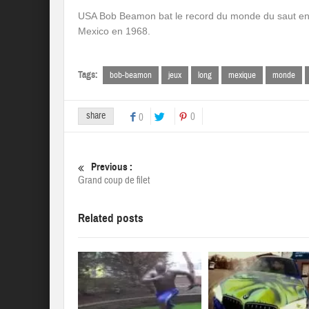
USA Bob Beamon bat le record du monde du saut en 
Mexico en 1968.
Tags:
bob-beamon
jeux
long
mexique
monde
share
0
0
Previous :
Grand coup de filet
Related posts