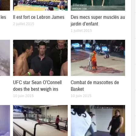
les
Il est fort ce Lebron James
Des mecs super musclés au
jardin d’enfant
2 juillet 2015
1 juillet 2015
UFC star Sean O’Connell
Combat de mascottes de
does the best weigh ins
Basket
10 juin 2015
10 juin 2015