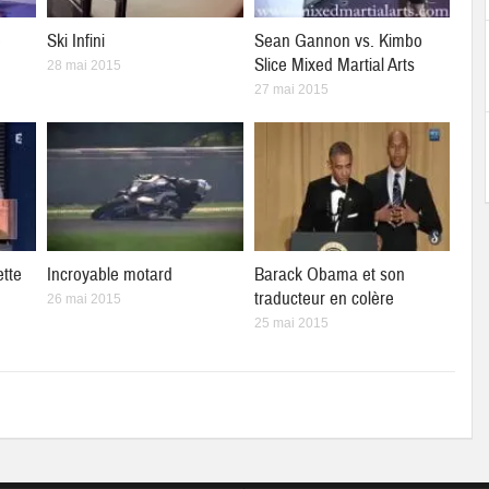
e
Ski Infini
Sean Gannon vs. Kimbo
Slice Mixed Martial Arts
28 mai 2015
27 mai 2015
ette
Incroyable motard
Barack Obama et son
traducteur en colère
26 mai 2015
25 mai 2015