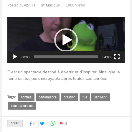
Posted by
Abrutis
in:
Musique
1900 Views
Lecteur
vidéo
00:00
04:00
C’est un spectacle destiné à divertir et d’inspirer. Ainsi que la
reine est toujours incroyable après toutes ces années.
Tags:
homme
performance
pression
rue
sans-abri
sous-estimation
share
0
0