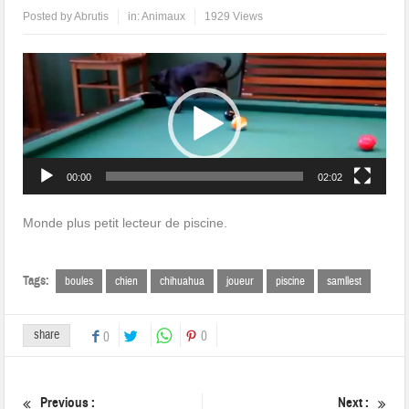
Posted by
Abrutis
in:
Animaux
1929 Views
Lecteur
vidéo
00:00
02:02
Monde plus petit lecteur de piscine.
Tags:
boules
chien
chihuahua
joueur
piscine
samllest
share
0
0
Previous :
Next :