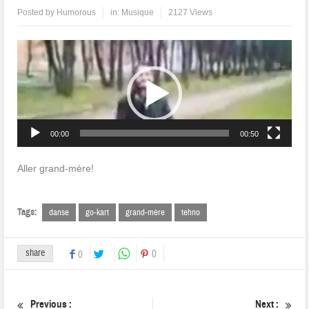
Posted by
Humorous
in:
Musique
2127 Views
Lecteur
vidéo
00:00
00:50
Aller grand-mère!
Tags:
danse
go-kart
grand-mère
tehno
share
0
0
Previous :
Next :