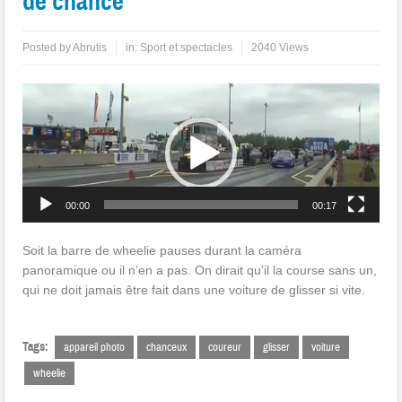
de chance
Posted by
Abrutis
in:
Sport et spectacles
2040 Views
Lecteur
vidéo
00:00
00:17
Soit la barre de wheelie pauses durant la caméra
panoramique ou il n’en a pas. On dirait qu’il la course sans un,
qui ne doit jamais être fait dans une voiture de glisser si vite.
Tags:
appareil photo
chanceux
coureur
glisser
voiture
wheelie