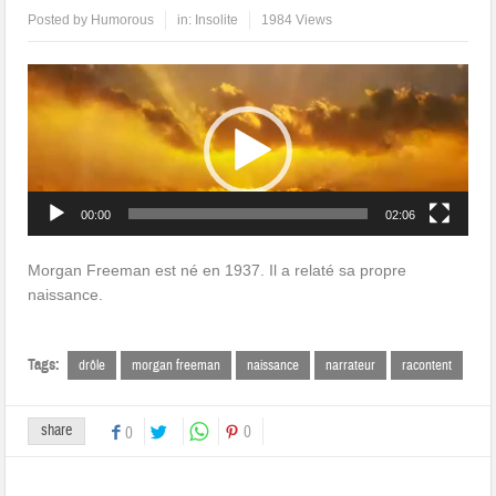
Posted by
Humorous
in:
Insolite
1984 Views
Lecteur
vidéo
00:00
02:06
Morgan Freeman est né en 1937. Il a relaté sa propre
naissance.
Tags:
drôle
morgan freeman
naissance
narrateur
racontent
share
0
0