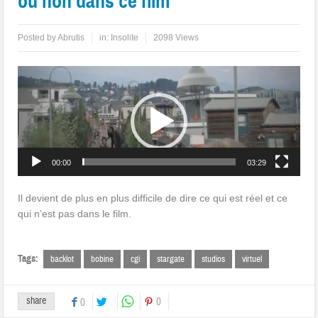
ou non dans ce film
Posted by
Abrutis
in:
Insolite
2098 Views
Lecteur
vidéo
00:00
03:29
Il devient de plus en plus difficile de dire ce qui est réel et ce
qui n’est pas dans le film.
Tags:
backlot
bobine
cgi
stargate
studios
virtuel
share
0
0