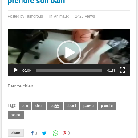
prendre son bain
Posted by
Humorous
in:
Animaux
2423 Views
Lecteur
vidéo
00:00
01:58
Pauvre chien!
Tags:
bain
chien
doggy
dosn-t
pauvre
prendre
vouloir
share
0
0