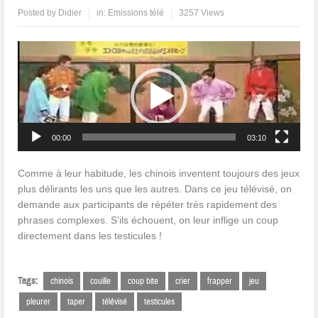
Posted by
Didier
in:
Emissions télé
3257 Views
Lecteur
vidéo
00:00
03:10
Comme à leur habitude, les chinois inventent toujours des jeux
plus délirants les uns que les autres. Dans ce jeu télévisé, on
demande aux participants de répéter très rapidement des
phrases complexes. S’ils échouent, on leur inflige un coup
directement dans les testicules !
Tags:
chinois
couille
coup bite
crier
frapper
jeu
pleurer
taper
télévisé
testicules