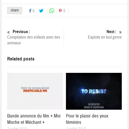
share
0
0
Previous :
Next :
Compilation des enfants avec des
Exploits en tout genre
animaux
Related posts
Bande annonce du film « Moi
Pour le plaisir des yeux
Moche et Méchant »
féminins
3 juillet 2015
2 juillet 2015