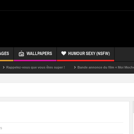
AGES
WALLPAPERS
HUMOUR SEXY (NSFW)
z-vous que vous êtes super !
Bande annonce du film « Moi Moche et Méchan
ws