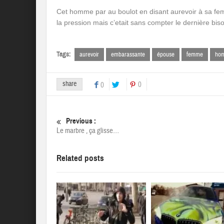
Cet homme par au boulot en disant aurevoir à sa femm
la pression mais c’etait sans compter le dernière b
Tags:
aurevoir
embarassante
épouse
femme
ho
share
0
0
Previous :
Le marbre , ça glisse…
Related posts