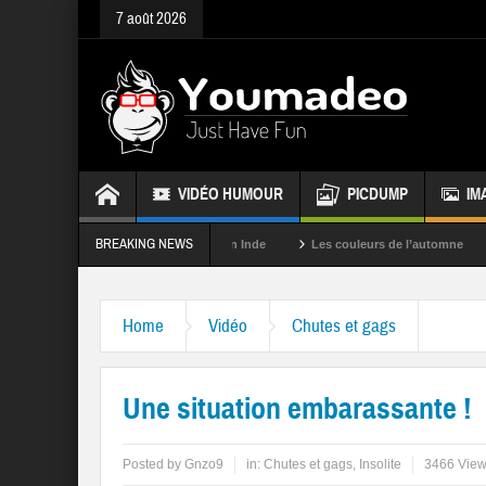
7 août 2026
VIDÉO HUMOUR
PICDUMP
IM
BREAKING NEWS
La fête des couleurs en Inde
Les couleurs de l’automne
Rappele
Home
Vidéo
Chutes et gags
Une situation embarassante !
Posted by
Gnzo9
in:
Chutes et gags
,
Insolite
3466 Vie