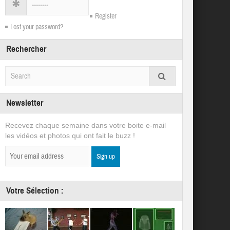
Register
Lost your password?
Rechercher
Newsletter
Recevez chaque semaine dans votre boite e-mail
les vidéos et photos qui ont fait le buzz !
Votre Sélection :