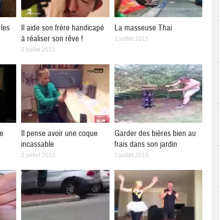
les
Il aide son frère handicapé
La masseuse Thai
à réaliser son rêve !
2 juillet 2015
2 juillet 2015
ne
Il pense avoir une coque
Garder des bières bien au
incassable
frais dans son jardin
2 juillet 2015
2 juillet 2015