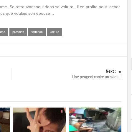
e. Se retrouvant seul dans sa voiture , il en profite pour lacher
isous que voulais son épouse…
mme
pression
situation
voiture
Next :
Une peugeot contre un skieur !